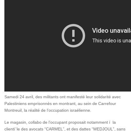
Samedi 24 avril, des militants ont manifesté leur solidarité avec
Palestiniens emprisonnés en montrant, au sein de Carrefour
Montreuil, la réalité de l’occupation israélienne.
Le magasin, collabo de l’occupant proposait notamment í la
clientí¨le des avocats “CARMEL”, et des dattes “MEDJOUL”, sans